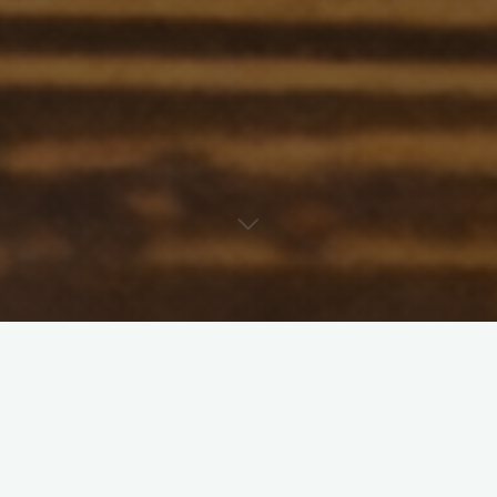
La nuit du 25 vers le 26 mars, c’est-à-dire du 14e vers le 15e jour,
a été un peu courte avec 4h40 de sommeil étalées entre 22h et
5h30, mais cela va pas mal, me réveillant semi On/Off ou
Off/On dans le sens de votre choix.
Vers 6h10, je passe complètement Off, me disant que je