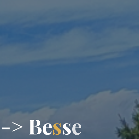
-
>
B
e
s
s
e