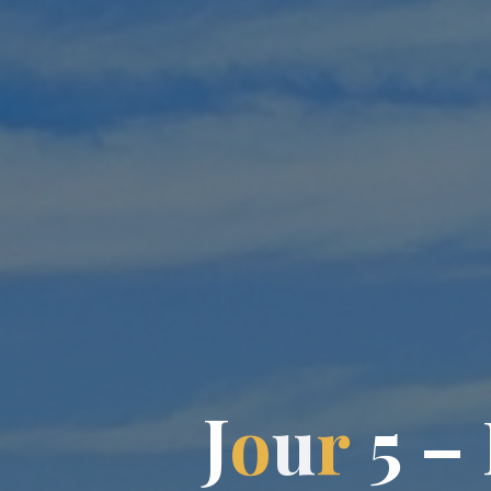
J
o
u
r
5
–