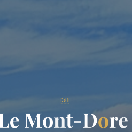
Défi
L
e
M
o
n
t
-
D
o
r
e