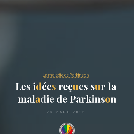
La maladie de Parkinson
L
e
s
i
d
é
e
s
r
e
ç
u
e
s
s
u
r
l
a
m
a
l
a
d
i
e
d
e
P
a
r
k
i
n
s
o
n
24 MARS 2025