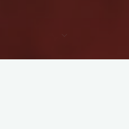
Comme d’autres pathologies, la maladie de Parkinson et par
extension les malades de Parkinson sont sujet à des idées
reçues. Autant en parler et remettre les choses à leur place.
Petits rappels
La maladie de Parkinson est une maladie neurodégénérative qui
touche près de 270 000 personnes en France, avec 25 000
nouveaux cas par an, et 10 millions de personnes dans le