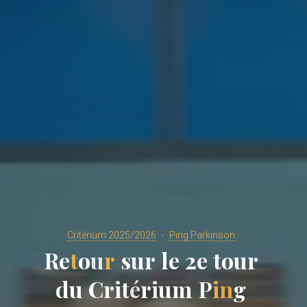
Critérium 2025/2026
Ping Parkinson
R
e
t
o
u
r
s
u
r
l
e
2
e
t
o
u
r
d
u
C
r
i
t
é
r
i
u
m
P
i
n
g