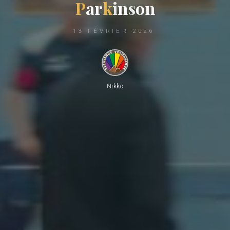
P
a
r
k
i
n
s
o
n
13 FÉVRIER 2026
Nikko