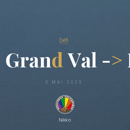
Défi
–
G
r
a
n
d
V
a
l
-
>
3 MAI 2023
Nikko