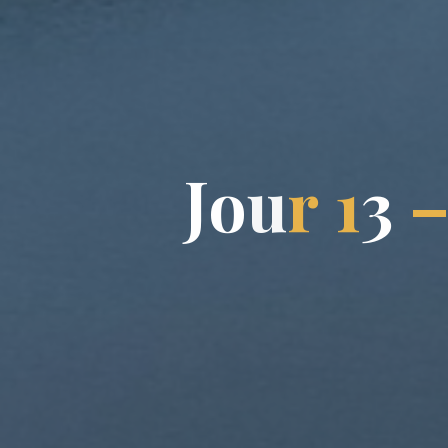
J
o
u
r
1
3