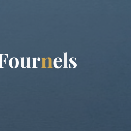
F
o
u
r
n
e
l
s